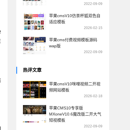
2022-09-09
苹果cmsV10仿茶杯狐双色自
适应模板
2026-02-15
牌
苹果cms付费视频模板源码
足
wap版
2022-09-09
热评文章
感
苹果cmsV10咪哩视频二开视
频网站模板
2026-02-18
苹果CMS10专享版
MXoneV10.6魔改版二开大气
短视模板
2022-09-09
相