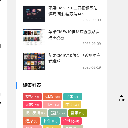
苹果CMS V10二开视频网站
源码 可封装双端APP
2022-09-09
苹果CMSv10自适应视频站高
权重模板
2022-09-09
问
苹果CMSV10仿奈飞影视响应
式模板
2026-02-19
标签列表
借
模板
CMS
苹果
(73)
(86)
(75)
果
网站
用户
体验
(78)
(51)
(19)
技术支持
提供
需求
(6)
(14)
(12)
选择
插件
个性化
(9)
(15)
(8)